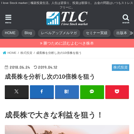
I love Stock market｜極楽投資生活。人生は逆張り、投資は順張り。 お金の問題はいつもストレス
フリーに。
menu
search
HOME
Blog
レベルアップメルマガ
セミナー実績
出版本
勝つために読むよむべき株本
HOME
株式投資
成長株を分析し次の10倍株を狙う
2018.06.24
2019.04.12
株式投資
成長株を分析し次の10倍株を狙う
成長株で大きな利益を狙う！