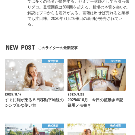
では多くの読者が驚愕する。セミナー講師としても引っ張
りダコ。登壇回数は800回を超える。相場の本質を突いた
解説はプロからも定評がある。書籍は出せば売れると業界
でも注目株。2020年7月に6冊目の新刊が発売されてい
る。
NEW POST
このライターの最新記事
株式投資
225先物
2025.11.14
2025.9.22
すぐに利が乗る５日移動平均線の
2025年10月 今日の値動き※記
シンプルな使い方
録用メモ書き
株式投資
株式投資