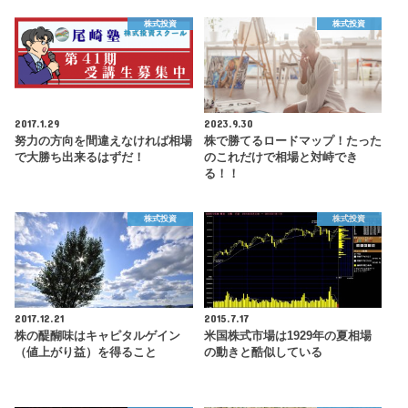
株式投資
株式投資
2017.1.29
2023.9.30
努力の方向を間違えなければ相場
株で勝てるロードマップ！たった
で大勝ち出来るはずだ！
のこれだけで相場と対峙でき
る！！
株式投資
株式投資
2017.12.21
2015.7.17
株の醍醐味はキャピタルゲイン
米国株式市場は1929年の夏相場
（値上がり益）を得ること
の動きと酷似している