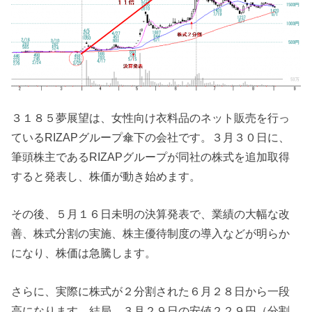
３１８５夢展望は、女性向け衣料品のネット販売を行っ
ているRIZAPグループ傘下の会社です。３月３０日に、
筆頭株主であるRIZAPグループが同社の株式を追加取得
すると発表し、株価が動き始めます。
その後、５月１６日未明の決算発表で、業績の大幅な改
善、株式分割の実施、株主優待制度の導入などが明らか
になり、株価は急騰します。
さらに、実際に株式が２分割された６月２８日から一段
高になります。結局、３月２９日の安値２２９円（分割