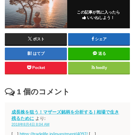
この記事が気に入ったら
いいねしよう！
ポスト
シェア
はてブ
送る
Pocket
feedly
1
個のコメント
成長株を狙う！マザーズ銘柄を分析する | 相場で生き
残るために
より:
2018年8月4日 8:04 AM
[…]
https://tradelife.jp/investment/4097/
[…]