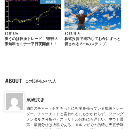
株式投資
株式投資
2017.1.16
2023.12.4
狙うのは転換トレード！/増枠大
株式投資で成功してお金にずっと
阪無料セミナー平日夜開催！！
愛される５つのステップ
ABOUT
この記事をかいた人
尾崎式史
独自のチャート分析をもとに相場を張っている現役トレー
ダー。チャーチストと言われるにもかかわらず、ファンダ
メンタルズ分析やヒストリカル分析にも詳しい。中でも暴
落・暴騰分析は抜群である。メルマガでの的確な天底予測