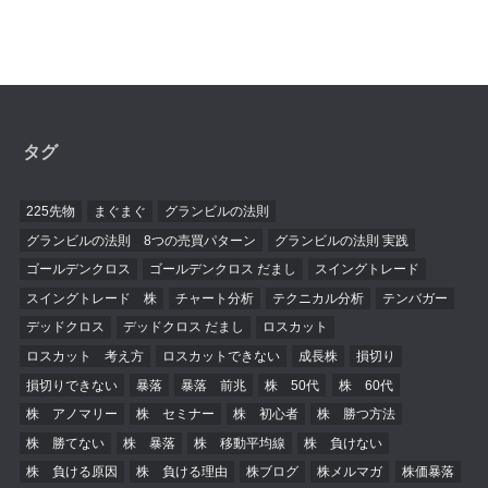
タグ
225先物
まぐまぐ
グランビルの法則
グランビルの法則 8つの売買パターン
グランビルの法則 実践
ゴールデンクロス
ゴールデンクロス だまし
スイングトレード
スイングトレード 株
チャート分析
テクニカル分析
テンバガー
デッドクロス
デッドクロス だまし
ロスカット
ロスカット 考え方
ロスカットできない
成長株
損切り
損切りできない
暴落
暴落 前兆
株 50代
株 60代
株 アノマリー
株 セミナー
株 初心者
株 勝つ方法
株 勝てない
株 暴落
株 移動平均線
株 負けない
株 負ける原因
株 負ける理由
株ブログ
株メルマガ
株価暴落