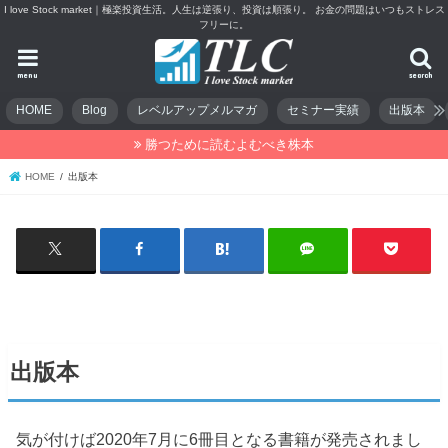
I love Stock market｜極楽投資生活。人生は逆張り、投資は順張り。 お金の問題はいつもストレス
フリーに。
menu
search
HOME
Blog
レベルアップメルマガ
セミナー実績
出版本
勝つために読むよむべき株本
HOME
出版本
出版本
気が付けば2020年7月に6冊目となる書籍が発売されまし