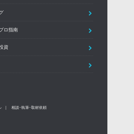
グ
プロ指南
投資
ル
相談･執筆･取材依頼