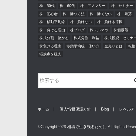
株 50代
株 60代
株 アノマリー
株 セミナー
株 初心者
株 勝つ方法
株 勝てない
株 暴落
株 移動平均線
株 負けない
株 負ける原因
株 負ける理由
株ブログ
株メルマガ
株価暴落
株式分割 儲かる
株式分割 利益
株式投資 セミナ
株負ける理由
移動平均線 使い方
空売りとは
転換
転換点を狙え
ホーム
個人情報保護方針
Blog
レベルア
©Copyright2026
相場で生き残るために
.All Rights Rese