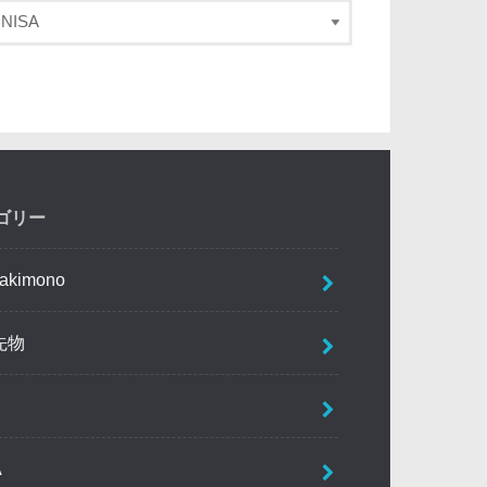
ゴリー
akimono
先物
A