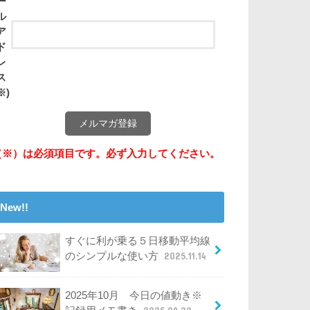
ー
ル
ア
ド
レ
ス
※)
（※）は必須項目です。必ず入力してください。
New!!
すぐに利が乗る５日移動平均線
のシンプルな使い方
2025.11.14
2025年10月 今日の値動き※