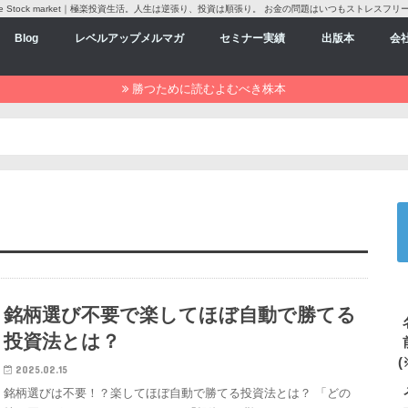
love Stock market｜極楽投資生活。人生は逆張り、投資は順張り。 お金の問題はいつもストレスフリ
Blog
レベルアップメルマガ
セミナー実績
出版本
会
勝つために読むよむべき株本
銘柄選び不要で楽してほぼ自動で勝てる
投資法とは？
(
2025.02.15
銘柄選びは不要！？楽してほぼ自動で勝てる投資法とは？ 「どの