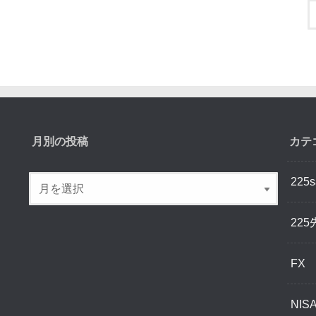
月別の投稿
カテ
225s
225
FX
NIS