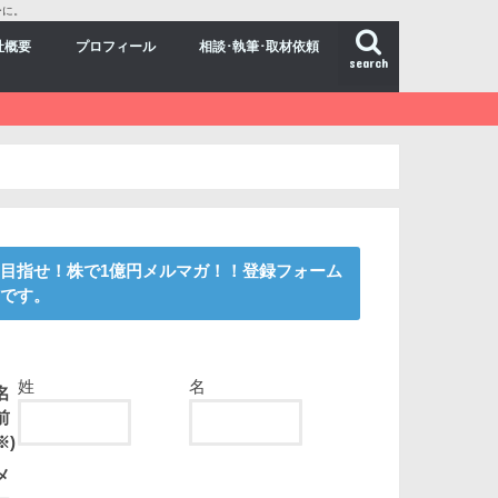
ーに。
社概要
プロフィール
相談･執筆･取材依頼
search
目指せ！株で1億円メルマガ！！登録フォーム
です。
姓
名
名
前
※)
メ