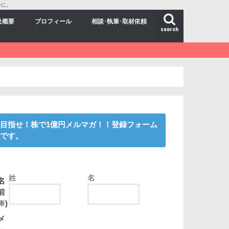
ーに。
社概要
プロフィール
相談･執筆･取材依頼
search
目指せ！株で1億円メルマガ！！登録フォーム
です。
姓
名
名
前
※)
メ