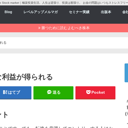
love Stock market｜極楽投資生活。人生は逆張り、投資は順張り。 お金の問題はいつもストレスフリ
Blog
レベルアップメルマガ
セミナー実績
出版本
会
勝つために読むよむべき株本
れる
な利益が得られる
はてブ
送る
Pocket
ント
(