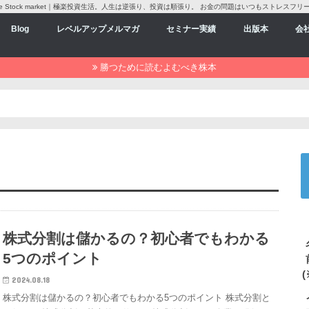
love Stock market｜極楽投資生活。人生は逆張り、投資は順張り。 お金の問題はいつもストレスフリ
Blog
レベルアップメルマガ
セミナー実績
出版本
会
勝つために読むよむべき株本
株式分割は儲かるの？初心者でもわかる
5つのポイント
(
2024.08.18
株式分割は儲かるの？初心者でもわかる5つのポイント 株式分割と