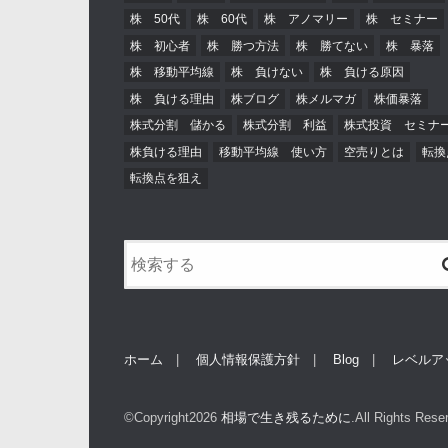
株 50代
株 60代
株 アノマリー
株 セミナー
株 初心者
株 勝つ方法
株 勝てない
株 暴落
株 移動平均線
株 負けない
株 負ける原因
株 負ける理由
株ブログ
株メルマガ
株価暴落
株式分割 儲かる
株式分割 利益
株式投資 セミナ
株負ける理由
移動平均線 使い方
空売りとは
転換
転換点を狙え
ホーム
個人情報保護方針
Blog
レベルア
©Copyright2026
相場で生き残るために
.All Rights Rese