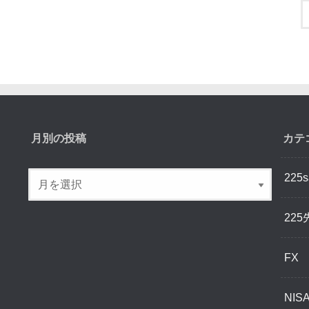
月別の投稿
カテ
225s
225
FX
NIS