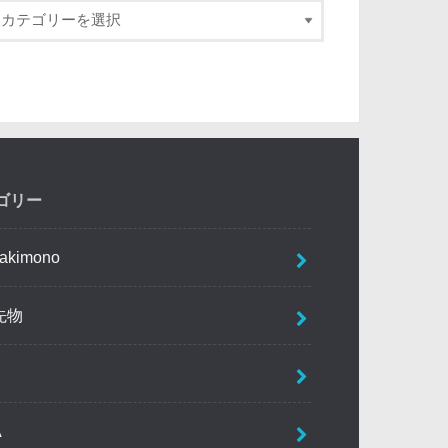
ゴリー
akimono
先物
A