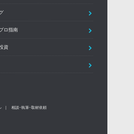
グ
プロ指南
投資
ル
相談･執筆･取材依頼