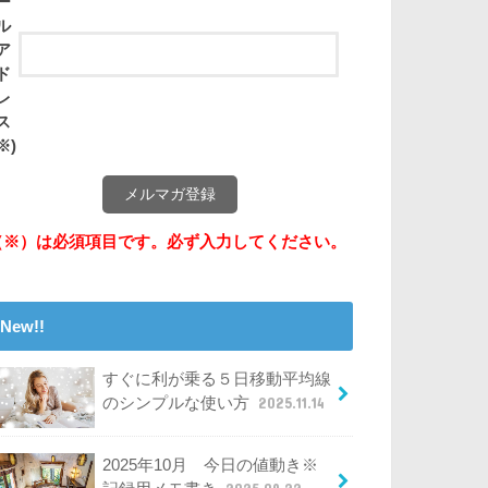
ー
ル
ア
ド
レ
ス
※)
（※）は必須項目です。必ず入力してください。
New!!
すぐに利が乗る５日移動平均線
のシンプルな使い方
2025.11.14
2025年10月 今日の値動き※