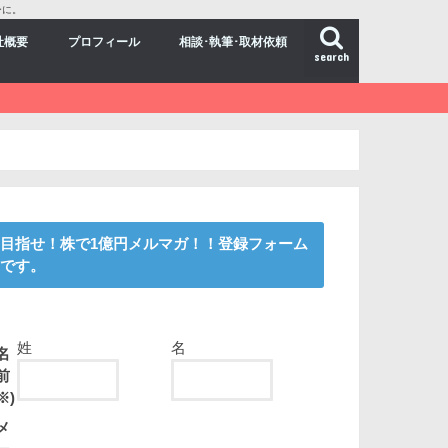
ーに。
社概要
プロフィール
相談･執筆･取材依頼
search
目指せ！株で1億円メルマガ！！登録フォーム
です。
姓
名
名
前
※)
メ