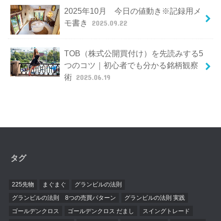
2025年10月 今日の値動き※記録用メ
モ書き
2025.09.22
TOB（株式公開買付け）を先読みする5
つのコツ｜初心者でも分かる銘柄観察
術
2025.06.19
タグ
225先物
まぐまぐ
グランビルの法則
グランビルの法則 8つの売買パターン
グランビルの法則 実践
ゴールデンクロス
ゴールデンクロス だまし
スイングトレード