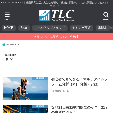
I love Stock market｜極楽投資生活。人生は逆張り、投資は順張り。 お金の問題はいつもストレス
フリーに。
menu
search
HOME
Blog
レベルアップメルマガ
セミナー実績
出版本
勝つために読むよむべき株本
HOME
ＦＸ
ＦＸ
株式投資
初心者でもできる！マルチタイムフ
レーム分析（MTF分析）とは
2022.10.03
株式投資
なぜ21日移動平均線なのか？「21」
の本質に迫る！