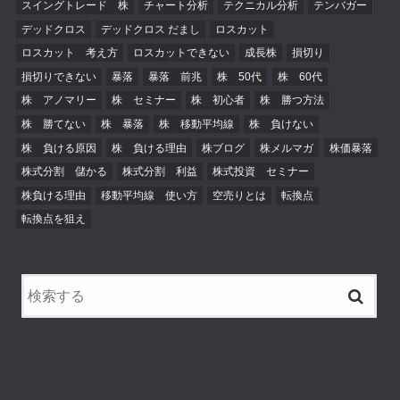
スイングトレード 株
チャート分析
テクニカル分析
テンバガー
デッドクロス
デッドクロス だまし
ロスカット
ロスカット 考え方
ロスカットできない
成長株
損切り
損切りできない
暴落
暴落 前兆
株 50代
株 60代
株 アノマリー
株 セミナー
株 初心者
株 勝つ方法
株 勝てない
株 暴落
株 移動平均線
株 負けない
株 負ける原因
株 負ける理由
株ブログ
株メルマガ
株価暴落
株式分割 儲かる
株式分割 利益
株式投資 セミナー
株負ける理由
移動平均線 使い方
空売りとは
転換点
転換点を狙え